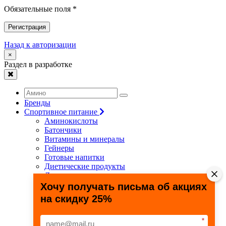
Обязательные поля *
Регистрация
Назад к авторизации
×
Раздел в разработке
Бренды
Спортивное питание
Аминокислоты
Батончики
Витамины и минералы
Гейнеры
Готовые напитки
Диетические продукты
Для связок и суставов
Жиросжигатели
Хочу получать письма об акциях
Здоровье и долголетие
на скидку 25%
Креатин
Протеины
Специальные препараты
*