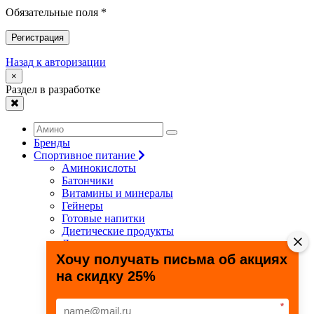
Обязательные поля *
Регистрация
Назад к авторизации
×
Раздел в разработке
Бренды
Спортивное питание
Аминокислоты
Батончики
Витамины и минералы
Гейнеры
Готовые напитки
Диетические продукты
Для связок и суставов
Жиросжигатели
Хочу получать письма об акциях
Здоровье и долголетие
на скидку 25%
Креатин
Протеины
Специальные препараты
*