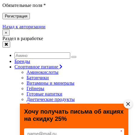
Обязательные поля *
Регистрация
Назад к авторизации
×
Раздел в разработке
Бренды
Спортивное питание
Аминокислоты
Батончики
Витамины и минералы
Гейнеры
Готовые напитки
Диетические продукты
Для связок и суставов
Жиросжигатели
Хочу получать письма об акциях
Здоровье и долголетие
на скидку 25%
Креатин
Протеины
Специальные препараты
*