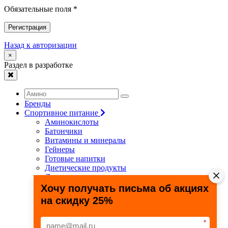
Обязательные поля *
Регистрация
Назад к авторизации
×
Раздел в разработке
Бренды
Спортивное питание
Аминокислоты
Батончики
Витамины и минералы
Гейнеры
Готовые напитки
Диетические продукты
Для связок и суставов
Жиросжигатели
Хочу получать письма об акциях
Здоровье и долголетие
на скидку 25%
Креатин
Протеины
Специальные препараты
*