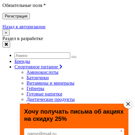
Обязательные поля *
Регистрация
Назад к авторизации
×
Раздел в разработке
Бренды
Спортивное питание
Аминокислоты
Батончики
Витамины и минералы
Гейнеры
Готовые напитки
Диетические продукты
Для связок и суставов
Жиросжигатели
Хочу получать письма об акциях
Здоровье и долголетие
на скидку 25%
Креатин
Протеины
Специальные препараты
*