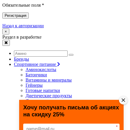
Обязательные поля *
Регистрация
Назад к авторизации
×
Раздел в разработке
Бренды
Спортивное питание
Аминокислоты
Батончики
Витамины и минералы
Гейнеры
Готовые напитки
Диетические продукты
Для связок и суставов
Жиросжигатели
Хочу получать письма об акциях
Здоровье и долголетие
на скидку 25%
Креатин
Протеины
Специальные препараты
*