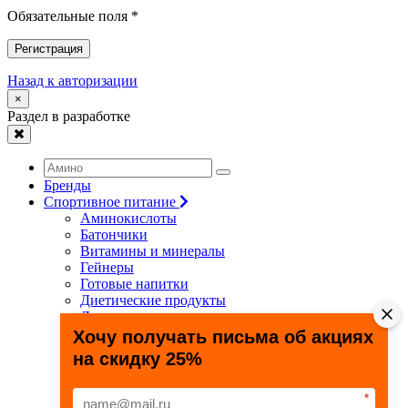
Обязательные поля *
Регистрация
Назад к авторизации
×
Раздел в разработке
Бренды
Спортивное питание
Аминокислоты
Батончики
Витамины и минералы
Гейнеры
Готовые напитки
Диетические продукты
Для связок и суставов
Жиросжигатели
Хочу получать письма об акциях
Здоровье и долголетие
на скидку 25%
Креатин
Протеины
Специальные препараты
*