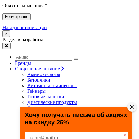
Обязательные поля *
Регистрация
Назад к авторизации
×
Раздел в разработке
Бренды
Спортивное питание
Аминокислоты
Батончики
Витамины и минералы
Гейнеры
Готовые напитки
Диетические продукты
Для связок и суставов
Жиросжигатели
Хочу получать письма об акциях
Здоровье и долголетие
на скидку 25%
Креатин
Протеины
Специальные препараты
*