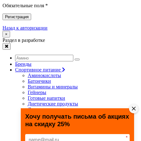
Обязательные поля *
Регистрация
Назад к авторизации
×
Раздел в разработке
Бренды
Спортивное питание
Аминокислоты
Батончики
Витамины и минералы
Гейнеры
Готовые напитки
Диетические продукты
Для связок и суставов
Жиросжигатели
Хочу получать письма об акциях
Здоровье и долголетие
на скидку 25%
Креатин
Протеины
Специальные препараты
*