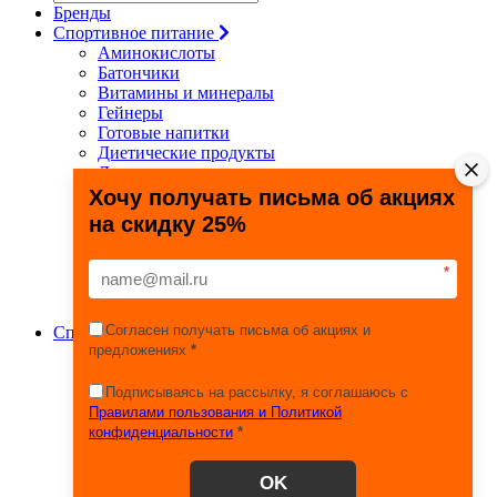
Бренды
Спортивное питание
Аминокислоты
Батончики
Витамины и минералы
Гейнеры
Готовые напитки
Диетические продукты
Для связок и суставов
Жиросжигатели
Хочу получать письма об акциях
Здоровье и долголетие
на скидку 25%
Креатин
Протеины
Специальные препараты
*
Спецпредложения
Энергетики
Согласен получать письма об акциях и
Спортивные товары
предложениях
*
Фитнес, йога, пилатес
Тяжелая атлетика
Игровые виды спорта
Подписываясь на рассылку, я соглашаюсь с
Единоборства
Правилами пользования и Политикой
Турники
конфиденциальности
*
Железо
Эспандеры
OK
Сопутствующие товары