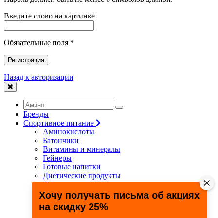
Введите слово на картинке
Обязательные поля *
Регистрация
Назад к авторизации
Бренды
Спортивное питание
Аминокислоты
Батончики
Витамины и минералы
Гейнеры
Готовые напитки
Диетические продукты
Для связок и суставов
Жиросжигатели
Хочу получать письма об акциях
Здоровье и долголетие
на скидку 25%
Креатин