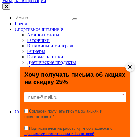
Назад к авторизации
Бренды
Спортивное питание
Аминокислоты
Батончики
Витамины и минералы
Гейнеры
Готовые напитки
Диетические продукты
Для связок и суставов
Жиросжигатели
Хочу получать письма об акциях
Здоровье и долголетие
на скидку 25%
Креатин
Протеины
Специальные препараты
*
Спецпредложения
Энергетики
Согласен получать письма об акциях и
Спортивные товары
предложениях
*
Фитнес, йога, пилатес
Тяжелая атлетика
Игровые виды спорта
Подписываясь на рассылку, я соглашаюсь с
Единоборства
Правилами пользования и Политикой