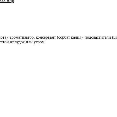
25 мл):
та), ароматизатор, консервант (сорбат калия), подсластители (ц
пустой желудок или утром.