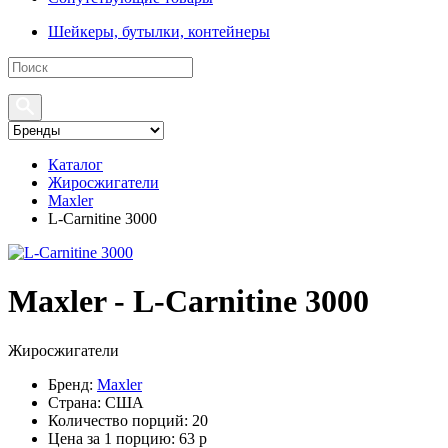
Шейкеры, бутылки, контейнеры
Каталог
Жиросжигатели
Maxler
L-Carnitine 3000
Maxler - L-Carnitine 3000
Жиросжигатели
Бренд:
Maxler
Страна:
США
Количество порций:
20
Цена за 1 порцию:
63
р