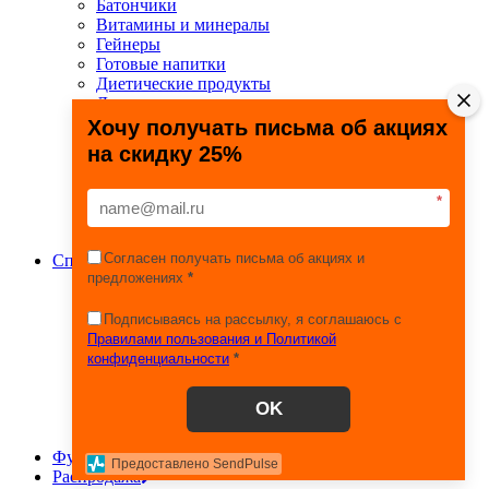
Батончики
Витамины и минералы
Гейнеры
Готовые напитки
Диетические продукты
Для связок и суставов
Жиросжигатели
Хочу получать письма об акциях
Здоровье и долголетие
на скидку 25%
Креатин
Протеины
Специальные препараты
*
Спецпредложения
Энергетики
Согласен получать письма об акциях и
Спортивные товары
предложениях
*
Фитнес, йога, пилатес
Тяжелая атлетика
Игровые виды спорта
Подписываясь на рассылку, я соглашаюсь с
Единоборства
Правилами пользования и Политикой
Турники
конфиденциальности
*
Железо
Эспандеры
OK
Сопутствующие товары
Шейкеры, бутылки, контейнеры
Футбол
Предоставлено SendPulse
Распродажа