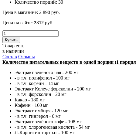
Количество порций:
30
Цена в магазине:
2 890
руб.
Цена на сайте:
2312
руб.
Купить
Товар есть
в наличии
Состав
Отзывы
Количество питательных веществ в одной порции (1 порция
Экстракт зелёного чая - 200 мг
- в т.ч. полифенол - 100 мг
- в т.ч. кофеин - 14 мг
Экстракт Колеус форсколии - 200 мг
- в т.ч. форсколин - 20 мг
Какао - 180 мг
Кофеин - 160 мг
Экстракт имбиря - 120 мг
- в т.ч. гингерол - 6 мг
Экстракт зелёного кофе - 108 мг
- в т.ч. хлорогеновая кислота - 54 мг
Л-Карнитин тартрат - 100 мг