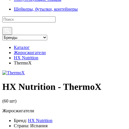
Шейкеры, бутылки, контейнеры
Каталог
Жиросжигатели
HX Nutrition
ThermoX
HX Nutrition - ThermoX
(
60 шт
)
Жиросжигатели
Бренд:
HX Nutrition
Страна:
Испания