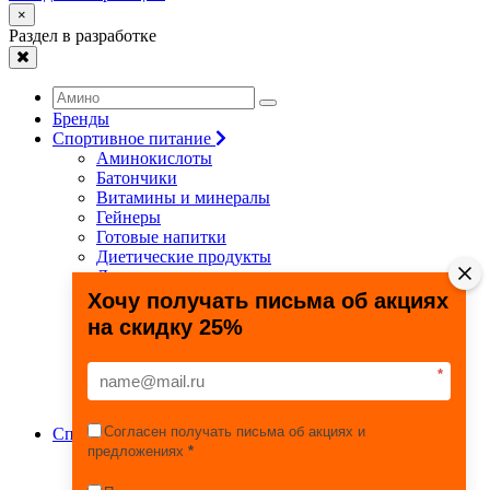
×
Раздел в разработке
Бренды
Спортивное питание
Аминокислоты
Батончики
Витамины и минералы
Гейнеры
Готовые напитки
Диетические продукты
Для связок и суставов
Жиросжигатели
Хочу получать письма об акциях
Здоровье и долголетие
на скидку 25%
Креатин
Протеины
Специальные препараты
*
Спецпредложения
Энергетики
Согласен получать письма об акциях и
Спортивные товары
предложениях
*
Фитнес, йога, пилатес
Тяжелая атлетика