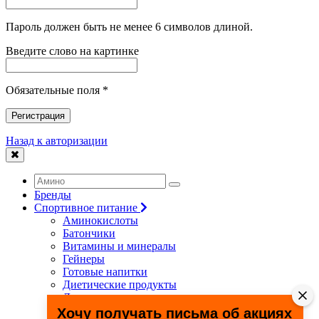
Пароль должен быть не менее 6 символов длиной.
Введите слово на картинке
Обязательные поля *
Регистрация
Назад к авторизации
Бренды
Спортивное питание
Аминокислоты
Батончики
Витамины и минералы
Гейнеры
Готовые напитки
Диетические продукты
Для связок и суставов
Жиросжигатели
Хочу получать письма об акциях