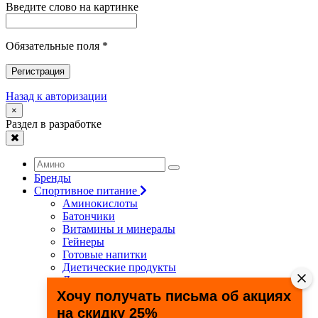
Введите слово на картинке
Обязательные поля *
Регистрация
Назад к авторизации
×
Раздел в разработке
Бренды
Спортивное питание
Аминокислоты
Батончики
Витамины и минералы
Гейнеры
Готовые напитки
Диетические продукты
Для связок и суставов
Жиросжигатели
Хочу получать письма об акциях
Здоровье и долголетие
на скидку 25%