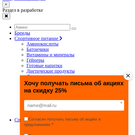
×
Раздел в разработке
Бренды
Спортивное питание
Аминокислоты
Батончики
Витамины и минералы
Гейнеры
Готовые напитки
Диетические продукты
Для связок и суставов
Жиросжигатели
Хочу получать письма об акциях
Здоровье и долголетие
на скидку 25%
Креатин
Протеины
Специальные препараты
*
Спецпредложения
Энергетики
Согласен получать письма об акциях и
Спортивные товары
предложениях
*
Фитнес, йога, пилатес
Тяжелая атлетика