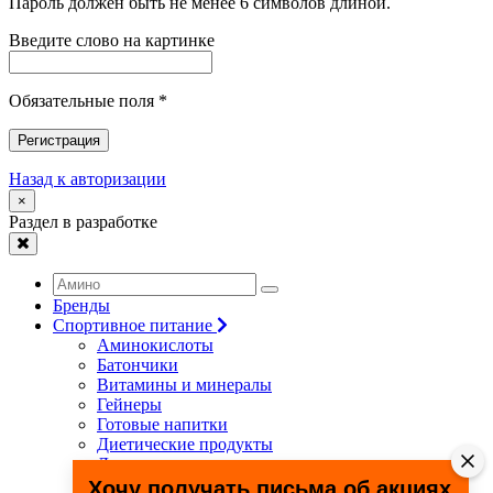
Пароль должен быть не менее 6 символов длиной.
Введите слово на картинке
Обязательные поля *
Регистрация
Назад к авторизации
×
Раздел в разработке
Бренды
Спортивное питание
Аминокислоты
Батончики
Витамины и минералы
Гейнеры
Готовые напитки
Диетические продукты
Для связок и суставов
Жиросжигатели
Хочу получать письма об акциях