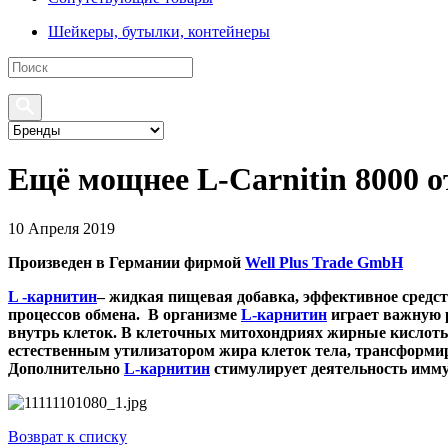
Шейкеры, бутылки, контейнеры
Ещё мощнее L-Carnitin 8000 о
10 Апреля 2019
Произведен в Германии фирмой
Well Plus Trade GmbH
L -карнитин
– жидкая пищевая добавка, эффективное средс
процессов обмена. В организме
L-карнитин
играет важную 
внутрь клеток. В клеточных митохондриях жирные кислоты 
естественным утилизатором жира клеток тела, трансформир
Дополнительно
L-карнитин
стимулирует деятельность имму
Возврат к списку