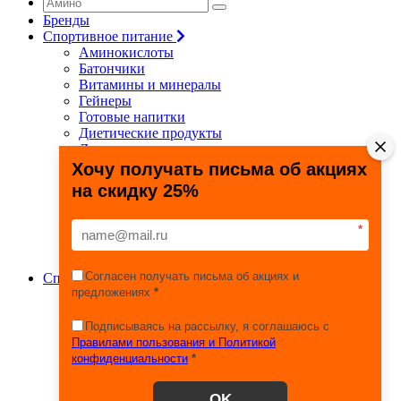
Бренды
Спортивное питание
Аминокислоты
Батончики
Витамины и минералы
Гейнеры
Готовые напитки
Диетические продукты
Для связок и суставов
Жиросжигатели
Хочу получать письма об акциях
Здоровье и долголетие
на скидку 25%
Креатин
Протеины
Специальные препараты
*
Спецпредложения
Энергетики
Согласен получать письма об акциях и
Спортивные товары
предложениях
*
Фитнес, йога, пилатес
Тяжелая атлетика
Игровые виды спорта
Подписываясь на рассылку, я соглашаюсь с
Единоборства
Правилами пользования и Политикой
Турники
конфиденциальности
*
Железо
Эспандеры
OK