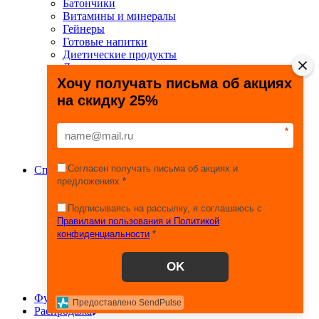
Батончики
Витамины и минералы
Гейнеры
Готовые напитки
Диетические продукты
Для связок и суставов
Жиросжигатели
Хочу получать письма об акциях
Здоровье и долголетие
на скидку 25%
Креатин
Протеины
Специальные препараты
*
Спецпредложения
Энергетики
Согласен получать письма об акциях и
Спортивные товары
предложениях
*
Фитнес, йога, пилатес
Тяжелая атлетика
Игровые виды спорта
Подписываясь на рассылку, я соглашаюсь с
Единоборства
Правилами пользования и Политикой
Турники
конфиденциальности
*
Железо
Эспандеры
OK
Сопутствующие товары
Шейкеры, бутылки, контейнеры
Футбол
Предоставлено SendPulse
Распродажа