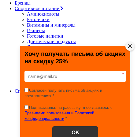
Бренды
Спортивное питание
Аминокислоты
Батончики
Витамины и минералы
Гейнеры
Готовые напитки
Диетические продукты
Для связок и суставов
Жиросжигатели
Хочу получать письма об акциях
Здоровье и долголетие
на скидку 25%
Креатин
Протеины
Специальные препараты
*
Спецпредложения
Энергетики
Согласен получать письма об акциях и
Спортивные товары
предложениях
*
Фитнес, йога, пилатес
Тяжелая атлетика
Игровые виды спорта
Подписываясь на рассылку, я соглашаюсь с
Единоборства
Правилами пользования и Политикой
Турники
конфиденциальности
*
Железо
Эспандеры
OK
Сопутствующие товары