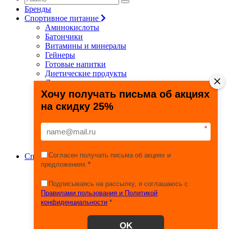
Бренды
Спортивное питание
Аминокислоты
Батончики
Витамины и минералы
Гейнеры
Готовые напитки
Диетические продукты
Для связок и суставов
Жиросжигатели
Хочу получать письма об акциях
Здоровье и долголетие
на скидку 25%
Креатин
Протеины
Специальные препараты
*
Спецпредложения
Энергетики
Согласен получать письма об акциях и
Спортивные товары
предложениях
*
Фитнес, йога, пилатес
Тяжелая атлетика
Игровые виды спорта
Подписываясь на рассылку, я соглашаюсь с
Единоборства
Правилами пользования и Политикой
Турники
конфиденциальности
*
Железо
Эспандеры
OK