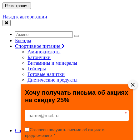
Регистрация
Назад к авторизации
Бренды
Спортивное питание
Аминокислоты
Батончики
Витамины и минералы
Гейнеры
Готовые напитки
Диетические продукты
Для связок и суставов
Жиросжигатели
Хочу получать письма об акциях
Здоровье и долголетие
на скидку 25%
Креатин
Протеины
Специальные препараты
*
Спецпредложения
Энергетики
Согласен получать письма об акциях и
Спортивные товары
предложениях
*
Фитнес, йога, пилатес