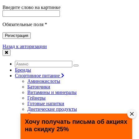
Введите слово на картинке
Обязательные поля *
Регистрация
Назад к авторизации
Бренды
Спортивное питание
Аминокислоты
Батончики
Витамины и минералы
Гейнеры
Готовые напитки
Диетические продукты
Для связок и суставов
Жиросжигатели
Хочу получать письма об акциях
Здоровье и долголетие
на скидку 25%
Креатин
Протеины