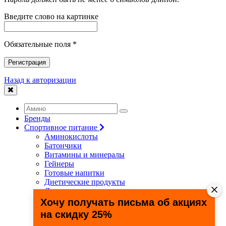
Введите слово на картинке
Обязательные поля *
Регистрация
Назад к авторизации
Бренды
Спортивное питание
Аминокислоты
Батончики
Витамины и минералы
Гейнеры
Готовые напитки
Диетические продукты
Для связок и суставов
Жиросжигатели
Хочу получать письма об акциях
Здоровье и долголетие
на скидку 25%
Креатин