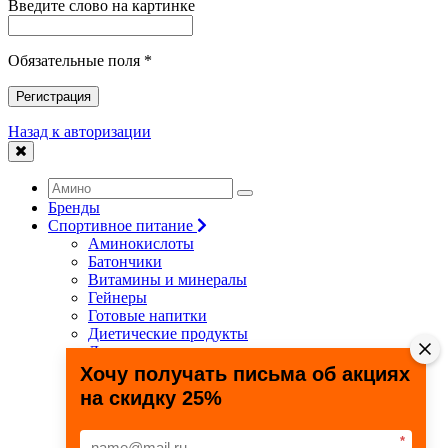
Введите слово на картинке
Обязательные поля *
Регистрация
Назад к авторизации
Бренды
Спортивное питание
Аминокислоты
Батончики
Витамины и минералы
Гейнеры
Готовые напитки
Диетические продукты
Для связок и суставов
Жиросжигатели
Хочу получать письма об акциях
Здоровье и долголетие
на скидку 25%
Креатин
Протеины
Специальные препараты
*