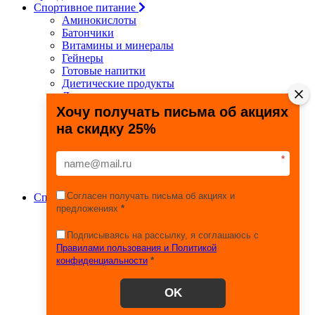
Спортивное питание
Аминокислоты
Батончики
Витамины и минералы
Гейнеры
Готовые напитки
Диетические продукты
Для связок и суставов
Жиросжигатели
Хочу получать письма об акциях
Здоровье и долголетие
на скидку 25%
Креатин
Протеины
Специальные препараты
*
Спецпредложения
Энергетики
Согласен получать письма об акциях и
Спортивные товары
предложениях
*
Фитнес, йога, пилатес
Тяжелая атлетика
Игровые виды спорта
Подписываясь на рассылку, я соглашаюсь с
Единоборства
Правилами пользования и Политикой
Турники
конфиденциальности
*
Железо
Эспандеры
OK
Сопутствующие товары
Шейкеры, бутылки, контейнеры