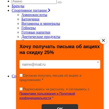
Бренды
Спортивное питание
Аминокислоты
Батончики
Витамины и минералы
Гейнеры
Готовые напитки
Диетические продукты
Для связок и суставов
Жиросжигатели
Хочу получать письма об акциях
Здоровье и долголетие
на скидку 25%
Креатин
Протеины
Специальные препараты
*
Спецпредложения
Энергетики
Согласен получать письма об акциях и
Спортивные товары
предложениях
*
Фитнес, йога, пилатес
Тяжелая атлетика
Игровые виды спорта
Подписываясь на рассылку, я соглашаюсь с
Единоборства
Правилами пользования и Политикой
Турники
конфиденциальности
*
Железо
Эспандеры