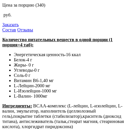
Цена за порцию
(340)
руб.
Заказать
Состав
Отзывы
Количество питательных веществ в одной порции (1
порция=4 таб):
Энергетическая ценность-16 ккал
Белок-4 г
Жиры- 0 г
Углеводы-0 г
Соль-0 г
Витамин В6-1,40 мг
L-Лейцин-2000 мг
L-Изолейцин-1000 мг
L-Валин- 1000мг
Ингредиенты:
BCAA-комплекс (L-лейцин, L-изолейцин, L-
валин, эмульгатор, наполнитель (целлюлозный
гель),покрытие таблетки (стабилизатор),краситель (диоксид
титана), антислеживатель (тальк,стеарат магния, стеариновая
кислота), хлоргидрат пиридоксина)