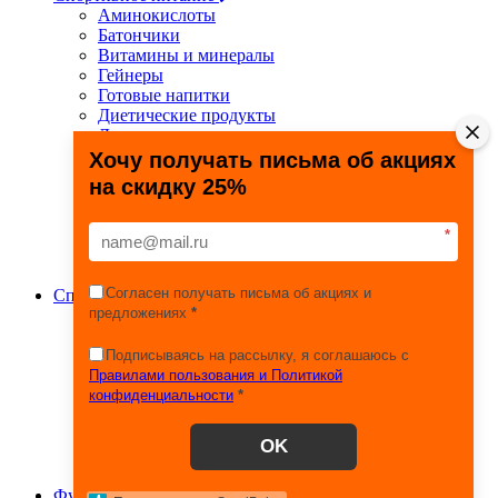
Аминокислоты
Батончики
Витамины и минералы
Гейнеры
Готовые напитки
Диетические продукты
Для связок и суставов
Жиросжигатели
Хочу получать письма об акциях
Здоровье и долголетие
на скидку 25%
Креатин
Протеины
Специальные препараты
*
Спецпредложения
Энергетики
Согласен получать письма об акциях и
Спортивные товары
предложениях
*
Фитнес, йога, пилатес
Тяжелая атлетика
Игровые виды спорта
Подписываясь на рассылку, я соглашаюсь с
Единоборства
Правилами пользования и Политикой
Турники
конфиденциальности
*
Железо
Эспандеры
OK
Сопутствующие товары
Шейкеры, бутылки, контейнеры
Футбол