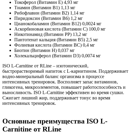
Токоферол (Витамин Е) 4,93 мг
Тиамин (Витамин В1) 1,13 мг
Рибофлавин (Витамин В2) 1,14 мг
Пиридоксин (Витамин В6) 1,2 мг
Цианокобаламин (Витамин В12) 0,0024 мг
Аскорбиновая кислота (Витамин С) 100,0 мг
Никотинамид (Витамин РР) 13,2 мг
Пантотенат кальция (Витамин В5) 2,5 мг
Фолиевая кислота (Витамин ВC) 0,4 мг
Биотин (Витамин Н) 0,037 мг
Холекальциферол (Витамин D3) 0,0074 мг
ISO L-Carnitine от RLine – изотонический,
быстрорастворимый напиток с L-карнитином. Поддерживает
водно-минеральный баланс организма в процессе
интенсивных тренировок. Восполняет запас витаминов,
гликогена, микроэлементов, повышает работоспособность и
выносливость. ISO L-Carnitine эффективен во время сушки.
Сжигает лишний жир, поддерживает тонус во время
интенсивных тренировок.
Основные преимущества ISO L-
Carnitine от RLine