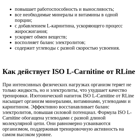
повышает работоспособность и выносливость;
все необходимые минералы и витамины в одной
порции;
с добавлением L-карнитина, ускоряющего процесс
жиросжигания;
ускоряет обмен веществ;
восполняет баланс электролитов;
содержит углеводы с разной скоростью усвоения.
Как действует ISO L-Carnitine от RLine
При интенсивных физических нагрузках организм теряет не
только жидкость, но и электролиты, что ухудшает качество
тренировки. Изотонический напиток ISO L-Carnitine от RLine
насыщает организм минералами, витаминами, углеводами и
карнитином. Эффективно восстанавливает баланс
электролитов, повышая силовой потенциал. Формула ISO L-
Carnitine обогащена углеводами с разной длиной
молекулярной цепи. Они равномерно усваиваются
организмом, поддерживая тренировочную активность на
самом высоком уровне.