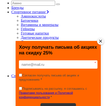
Бренды
Спортивное питание
Аминокислоты
Батончики
Витамины и минералы
Гейнеры
Готовые напитки
Диетические продукты
Для связок и суставов
Жиросжигатели
Хочу получать письма об акциях
Здоровье и долголетие
на скидку 25%
Креатин
Протеины
Специальные препараты
*
Спецпредложения
Энергетики
Согласен получать письма об акциях и
Спортивные товары
предложениях
*
Фитнес, йога, пилатес
Тяжелая атлетика
Игровые виды спорта
Подписываясь на рассылку, я соглашаюсь с
Единоборства
Правилами пользования и Политикой
Турники
конфиденциальности
*
Железо
Эспандеры